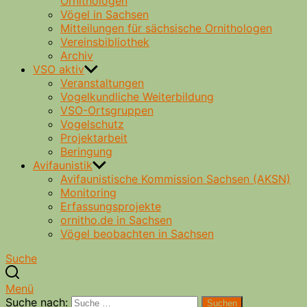
Ornithologen
Vögel in Sachsen
Mitteilungen für sächsische Ornithologen
Vereinsbibliothek
Archiv
VSO aktiv
Veranstaltungen
Vogelkundliche Weiterbildung
VSO-Ortsgruppen
Vogelschutz
Projektarbeit
Beringung
Avifaunistik
Avifaunistische Kommission Sachsen (AKSN)
Monitoring
Erfassungsprojekte
ornitho.de in Sachsen
Vögel beobachten in Sachsen
Suche
Menü
Suche nach:
Suchen