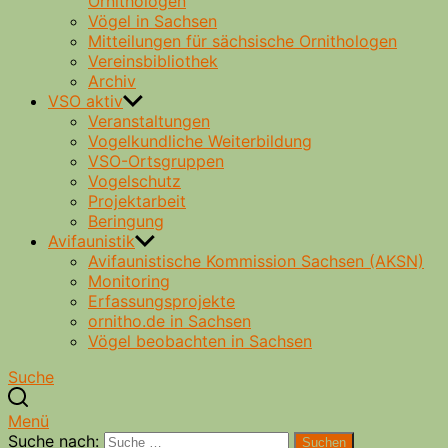
Ornithologen
Vögel in Sachsen
Mitteilungen für sächsische Ornithologen
Vereinsbibliothek
Archiv
VSO aktiv
Veranstaltungen
Vogelkundliche Weiterbildung
VSO-Ortsgruppen
Vogelschutz
Projektarbeit
Beringung
Avifaunistik
Avifaunistische Kommission Sachsen (AKSN)
Monitoring
Erfassungsprojekte
ornitho.de in Sachsen
Vögel beobachten in Sachsen
Suche
Menü
Suche nach:
Suchen