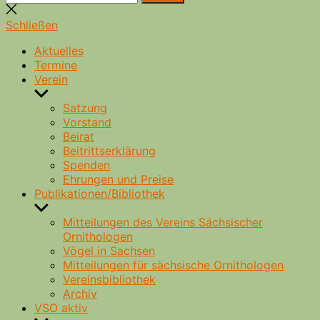
nach:
Suche
schließen
Schließen
Aktuelles
Termine
Verein
Untermenü
anzeigen
Satzung
Vorstand
Beirat
Beitrittserklärung
Spenden
Ehrungen und Preise
Publikationen/Bibliothek
Untermenü
anzeigen
Mitteilungen des Vereins Sächsischer
Ornithologen
Vögel in Sachsen
Mitteilungen für sächsische Ornithologen
Vereinsbibliothek
Archiv
VSO aktiv