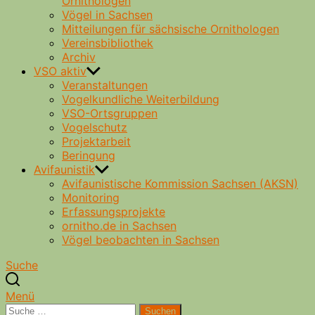
Ornithologen
Vögel in Sachsen
Mitteilungen für sächsische Ornithologen
Vereinsbibliothek
Archiv
VSO aktiv
Veranstaltungen
Vogelkundliche Weiterbildung
VSO-Ortsgruppen
Vogelschutz
Projektarbeit
Beringung
Avifaunistik
Avifaunistische Kommission Sachsen (AKSN)
Monitoring
Erfassungsprojekte
ornitho.de in Sachsen
Vögel beobachten in Sachsen
Suche
Menü
Suche
Suchen