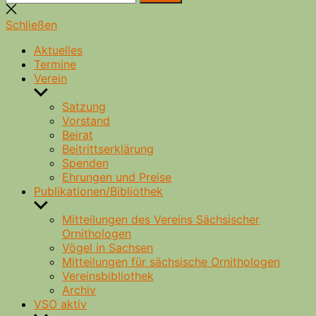
nach:
Suche
schließen
Schließen
Aktuelles
Termine
Verein
Untermenü
anzeigen
Satzung
Vorstand
Beirat
Beitrittserklärung
Spenden
Ehrungen und Preise
Publikationen/Bibliothek
Untermenü
anzeigen
Mitteilungen des Vereins Sächsischer
Ornithologen
Vögel in Sachsen
Mitteilungen für sächsische Ornithologen
Vereinsbibliothek
Archiv
VSO aktiv