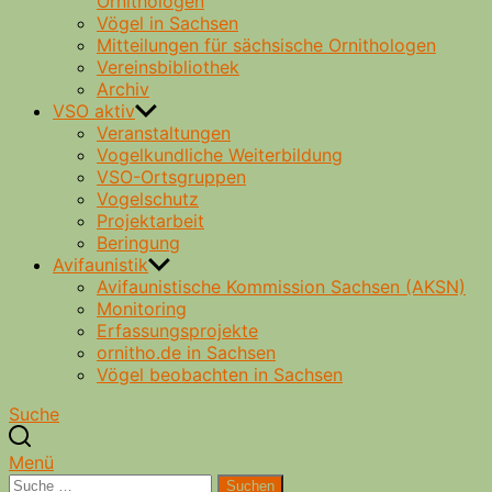
Ornithologen
Vögel in Sachsen
Mitteilungen für sächsische Ornithologen
Vereinsbibliothek
Archiv
VSO aktiv
Veranstaltungen
Vogelkundliche Weiterbildung
VSO-Ortsgruppen
Vogelschutz
Projektarbeit
Beringung
Avifaunistik
Avifaunistische Kommission Sachsen (AKSN)
Monitoring
Erfassungsprojekte
ornitho.de in Sachsen
Vögel beobachten in Sachsen
Suche
Menü
Suche
Suchen