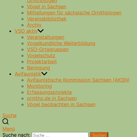
Ornithologen
Vögel in Sachsen
Mitteilungen für sächsische Ornithologen
Vereinsbibliothek
Archiv
VSO aktiv
Veranstaltungen
Vogelkundliche Weiterbildung
VSO-Ortsgruppen
Vogelschutz
Projektarbeit
Beringung
Avifaunistik
Avifaunistische Kommission Sachsen (AKSN)
Monitoring
Erfassungsprojekte
ornitho.de in Sachsen
Vögel beobachten in Sachsen
Suche
Menü
Suche nach:
Suchen