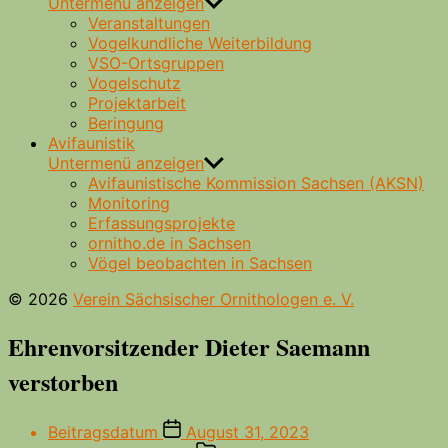
Untermenü anzeigen
Veranstaltungen
Vogelkundliche Weiterbildung
VSO-Ortsgruppen
Vogelschutz
Projektarbeit
Beringung
Avifaunistik
Untermenü anzeigen
Avifaunistische Kommission Sachsen (AKSN)
Monitoring
Erfassungsprojekte
ornitho.de in Sachsen
Vögel beobachten in Sachsen
© 2026
Verein Sächsischer Ornithologen e. V.
Ehrenvorsitzender Dieter Saemann
verstorben
Beitragsdatum
August 31, 2023