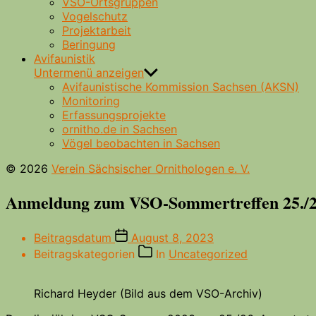
VSO-Ortsgruppen
Vogelschutz
Projektarbeit
Beringung
Avifaunistik
Untermenü anzeigen
Avifaunistische Kommission Sachsen (AKSN)
Monitoring
Erfassungsprojekte
ornitho.de in Sachsen
Vögel beobachten in Sachsen
© 2026
Verein Sächsischer Ornithologen e. V.
Anmeldung zum VSO-Sommertreffen 25./2
Beitragsdatum
August 8, 2023
Beitragskategorien
In
Uncategorized
Richard Heyder (Bild aus dem VSO-Archiv)