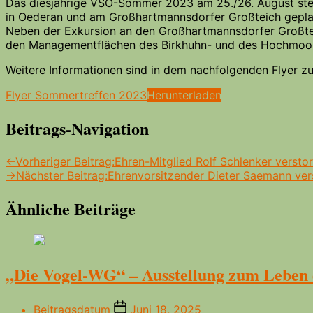
Das diesjährige VSO-Sommer 2023 am 25./26. August steh
in Oederan und am Großhartmannsdorfer Großteich gepla
Neben der Exkursion an den Großhartmannsdorfer Großte
den Managementflächen des Birkhuhn- und des Hochmoorsch
Weitere Informationen sind in dem nachfolgenden Flyer z
Flyer Sommertreffen 2023
Herunterladen
Beitrags-Navigation
←
Vorheriger Beitrag:
Ehren-Mitglied Rolf Schlenker versto
→
Nächster Beitrag:
Ehrenvorsitzender Dieter Saemann ver
Ähnliche Beiträge
„Die Vogel-WG“ – Ausstellung zum Leben d
Beitragsdatum
Juni 18, 2025