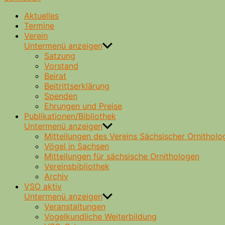
Aktuelles
Termine
Verein
Untermenü anzeigen
Satzung
Vorstand
Beirat
Beitrittserklärung
Spenden
Ehrungen und Preise
Publikationen/Bibliothek
Untermenü anzeigen
Mitteilungen des Vereins Sächsischer Ornitholo
Vögel in Sachsen
Mitteilungen für sächsische Ornithologen
Vereinsbibliothek
Archiv
VSO aktiv
Untermenü anzeigen
Veranstaltungen
Vogelkundliche Weiterbildung