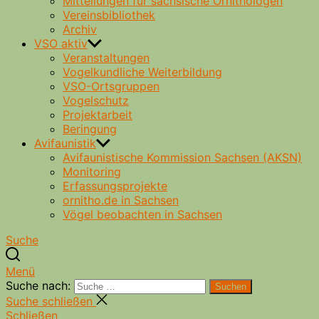
Mitteilungen für sächsische Ornithologen
Vereinsbibliothek
Archiv
VSO aktiv
Veranstaltungen
Vogelkundliche Weiterbildung
VSO-Ortsgruppen
Vogelschutz
Projektarbeit
Beringung
Avifaunistik
Avifaunistische Kommission Sachsen (AKSN)
Monitoring
Erfassungsprojekte
ornitho.de in Sachsen
Vögel beobachten in Sachsen
Suche
Menü
Suche nach:
Suchen
Suche schließen
Schließen