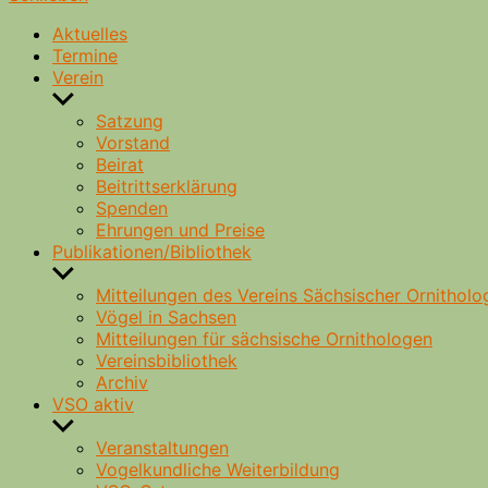
Aktuelles
Termine
Verein
Untermenü
anzeigen
Satzung
Vorstand
Beirat
Beitrittserklärung
Spenden
Ehrungen und Preise
Publikationen/Bibliothek
Untermenü
anzeigen
Mitteilungen des Vereins Sächsischer Ornitholo
Vögel in Sachsen
Mitteilungen für sächsische Ornithologen
Vereinsbibliothek
Archiv
VSO aktiv
Untermenü
anzeigen
Veranstaltungen
Vogelkundliche Weiterbildung