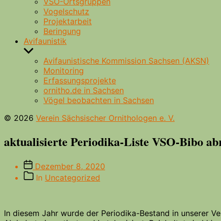
VSO-Ortsgruppen
Vogelschutz
Projektarbeit
Beringung
Avifaunistik
Untermenü
anzeigen
Avifaunistische Kommission Sachsen (AKSN)
Monitoring
Erfassungsprojekte
ornitho.de in Sachsen
Vögel beobachten in Sachsen
© 2026
Verein Sächsischer Ornithologen e. V.
aktualisierte Periodika-Liste VSO-Bibo ab
Beitragsdatum
Dezember 8, 2020
Beitragskategorien
In
Uncategorized
In diesem Jahr wurde der Periodika-Bestand in unserer V