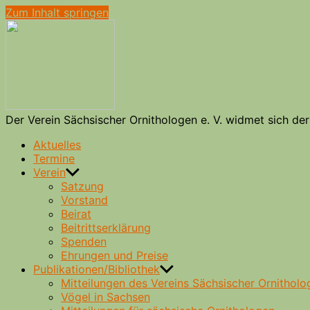
Zum Inhalt springen
Verein
Sächsischer
Ornithologen
e.
V.
Der Verein Sächsischer Ornithologen e. V. widmet sich d
Aktuelles
Termine
Verein
Satzung
Vorstand
Beirat
Beitrittserklärung
Spenden
Ehrungen und Preise
Publikationen/Bibliothek
Mitteilungen des Vereins Sächsischer Ornitholo
Vögel in Sachsen