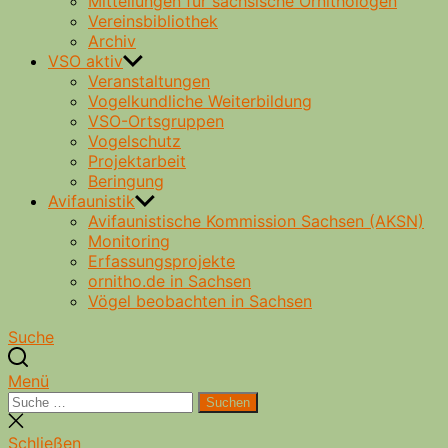
Mitteilungen für sächsische Ornithologen
Vereinsbibliothek
Archiv
VSO aktiv
Veranstaltungen
Vogelkundliche Weiterbildung
VSO-Ortsgruppen
Vogelschutz
Projektarbeit
Beringung
Avifaunistik
Avifaunistische Kommission Sachsen (AKSN)
Monitoring
Erfassungsprojekte
ornitho.de in Sachsen
Vögel beobachten in Sachsen
Suche
Menü
Suche
Suchen
nach:
Suche
schließen
Schließen