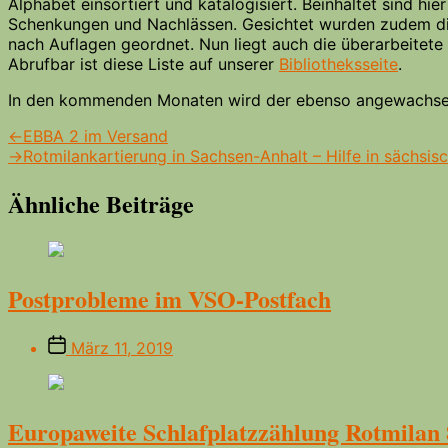
Alphabet einsortiert und katalogisiert. Beinhaltet sind hi
Schenkungen und Nachlässen. Gesichtet wurden zudem die
nach Auflagen geordnet. Nun liegt auch die überarbeitete 
Abrufbar ist diese Liste auf unserer
Bibliotheksseite
.
In den kommenden Monaten wird der ebenso angewachsene
Beitrags-
Vorheriger
←
EBBA 2 im Versand
Beitrag:
Nächster
→
Rotmilankartierung in Sachsen-Anhalt – Hilfe in sächsis
Navigation
Beitrag:
Ähnliche Beiträge
Postprobleme im VSO-Postfach
Beitragsdatum
März 11, 2019
Europaweite Schlafplatzzählung Rotmilan 8