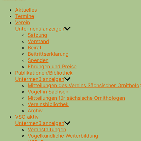
Aktuelles
Termine
Verein
Untermenü anzeigen
Satzung
Vorstand
Beirat
Beitrittserklärung
Spenden
Ehrungen und Preise
Publikationen/Bibliothek
Untermenü anzeigen
Mitteilungen des Vereins Sächsischer Ornitholo
Vögel in Sachsen
Mitteilungen für sächsische Ornithologen
Vereinsbibliothek
Archiv
VSO aktiv
Untermenü anzeigen
Veranstaltungen
Vogelkundliche Weiterbildung