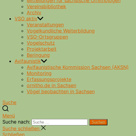
Mitteilungen für sächsische Ornithologen
Vereinsbibliothek
Archiv
VSO aktiv
Veranstaltungen
Vogelkundliche Weiterbildung
VSO-Ortsgruppen
Vogelschutz
Projektarbeit
Beringung
Avifaunistik
Avifaunistische Kommission Sachsen (AKSN)
Monitoring
Erfassungsprojekte
ornitho.de in Sachsen
Vögel beobachten in Sachsen
Suche
Menü
Suche nach:
Suchen
Suche schließen
Schließen