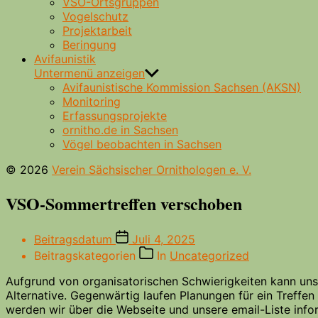
VSO-Ortsgruppen
Vogelschutz
Projektarbeit
Beringung
Avifaunistik
Untermenü anzeigen
Avifaunistische Kommission Sachsen (AKSN)
Monitoring
Erfassungsprojekte
ornitho.de in Sachsen
Vögel beobachten in Sachsen
© 2026
Verein Sächsischer Ornithologen e. V.
VSO-Sommertreffen verschoben
Beitragsdatum
Juli 4, 2025
Beitragskategorien
In
Uncategorized
Aufgrund von organisatorischen Schwierigkeiten kann uns
Alternative. Gegenwärtig laufen Planungen für ein Treffe
werden wir über die Webseite und unsere email-Liste info