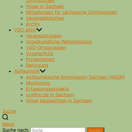
Ornithologen
Vögel in Sachsen
Mitteilungen für sächsische Ornithologen
Vereinsbibliothek
Archiv
VSO aktiv
Veranstaltungen
Vogelkundliche Weiterbildung
VSO-Ortsgruppen
Vogelschutz
Projektarbeit
Beringung
Avifaunistik
Avifaunistische Kommission Sachsen (AKSN)
Monitoring
Erfassungsprojekte
ornitho.de in Sachsen
Vögel beobachten in Sachsen
Suche
Menü
Suche nach:
Suchen