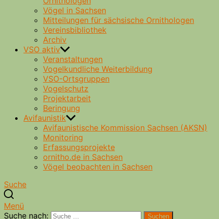
Ornithologen
Vögel in Sachsen
Mitteilungen für sächsische Ornithologen
Vereinsbibliothek
Archiv
VSO aktiv
Veranstaltungen
Vogelkundliche Weiterbildung
VSO-Ortsgruppen
Vogelschutz
Projektarbeit
Beringung
Avifaunistik
Avifaunistische Kommission Sachsen (AKSN)
Monitoring
Erfassungsprojekte
ornitho.de in Sachsen
Vögel beobachten in Sachsen
Suche
Menü
Suche nach:
Suchen