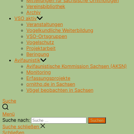
Mitteilungen für sächsische Ornithologen
Vereinsbibliothek
Archiv
VSO aktiv
Veranstaltungen
Vogelkundliche Weiterbildung
VSO-Ortsgruppen
Vogelschutz
Projektarbeit
Beringung
Avifaunistik
Avifaunistische Kommission Sachsen (AKSN)
Monitoring
Erfassungsprojekte
ornitho.de in Sachsen
Vögel beobachten in Sachsen
Suche
Menü
Suche nach:
Suchen
Suche schließen
Schließen