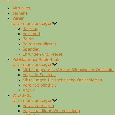
Aktuelles
Termine
Verein
Untermenü anzeigen
Satzung
Vorstand
Beirat
Beitrittserklärung
Spenden
Ehrungen und Preise
Publikationen/Bibliothek
Untermenü anzeigen
Mitteilungen des Vereins Sächsischer Ornitholo
Vögel in Sachsen
Mitteilungen für sächsische Ornithologen
Vereinsbibliothek
Archiv
VSO aktiv
Untermenü anzeigen
Veranstaltungen
Vogelkundliche Weiterbildung