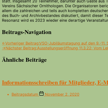
statt. Insgesamt 20 Teilnehmer, darunter auch Gäste aus T
Vereins Sächsischer Ornithologen. Die Organisatoren beri
allem die zahlreichen und teils auch kompletten deutsche
des Buch- und Archivbestandes diskutiert, damit dieser T
Resonanz wird es 2023 wieder eine derartige Veranstaltu
Beitrags-Navigation
←
Vorheriger Beitrag:
VSO-Jubiläumstagung auf den 9.-11.
→
Nächster Beitrag:
Ausstellungseröffnung 11.3.22: Vom L
Ähnliche Beiträge
Informationsschreiben für Mitglieder, E-
Beitragsdatum
November 2, 2020