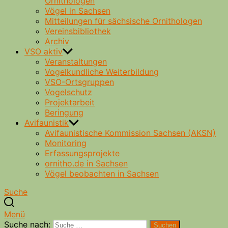
Ornithologen
Vögel in Sachsen
Mitteilungen für sächsische Ornithologen
Vereinsbibliothek
Archiv
VSO aktiv
Veranstaltungen
Vogelkundliche Weiterbildung
VSO-Ortsgruppen
Vogelschutz
Projektarbeit
Beringung
Avifaunistik
Avifaunistische Kommission Sachsen (AKSN)
Monitoring
Erfassungsprojekte
ornitho.de in Sachsen
Vögel beobachten in Sachsen
Suche
Menü
Suche nach:
Suchen