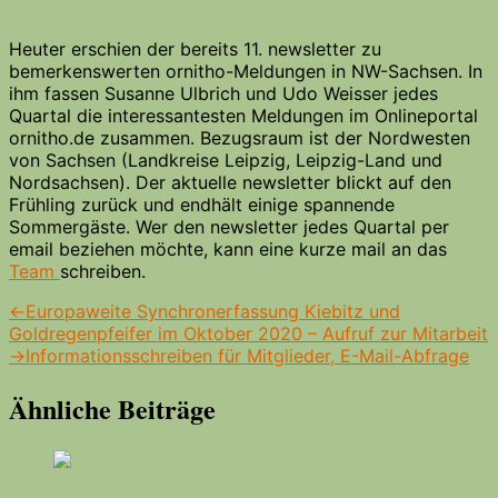
Heuter erschien der bereits 11. newsletter zu
bemerkenswerten ornitho-Meldungen in NW-Sachsen. In
ihm fassen Susanne Ulbrich und Udo Weisser jedes
Quartal die interessantesten Meldungen im Onlineportal
ornitho.de zusammen. Bezugsraum ist der Nordwesten
von Sachsen (Landkreise Leipzig, Leipzig-Land und
Nordsachsen). Der aktuelle newsletter blickt auf den
Frühling zurück und endhält einige spannende
Sommergäste. Wer den newsletter jedes Quartal per
email beziehen möchte, kann eine kurze mail an das
Team
schreiben.
Beitrags-
Vorheriger
←
Europaweite Synchronerfassung Kiebitz und
Beitrag:
Goldregenpfeifer im Oktober 2020 – Aufruf zur Mitarbeit
Navigation
Nächster
→
Informationsschreiben für Mitglieder, E-Mail-Abfrage
Beitrag:
Ähnliche Beiträge