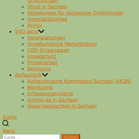
Ornithologen
Vögel in Sachsen
Mitteilungen für sächsische Ornithologen
Vereinsbibliothek
Archiv
VSO aktiv
Veranstaltungen
Vogelkundliche Weiterbildung
VSO-Ortsgruppen
Vogelschutz
Projektarbeit
Beringung
Avifaunistik
Avifaunistische Kommission Sachsen (AKSN)
Monitoring
Erfassungsprojekte
ornitho.de in Sachsen
Vögel beobachten in Sachsen
Suche
Menü
Suche
Suchen