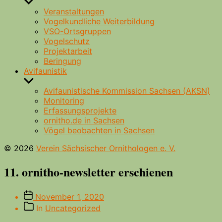
Untermenü
anzeigen
Veranstaltungen
Vogelkundliche Weiterbildung
VSO-Ortsgruppen
Vogelschutz
Projektarbeit
Beringung
Avifaunistik
Untermenü
anzeigen
Avifaunistische Kommission Sachsen (AKSN)
Monitoring
Erfassungsprojekte
ornitho.de in Sachsen
Vögel beobachten in Sachsen
© 2026
Verein Sächsischer Ornithologen e. V.
11. ornitho-newsletter erschienen
Beitragsdatum
November 1, 2020
Beitragskategorien
In
Uncategorized