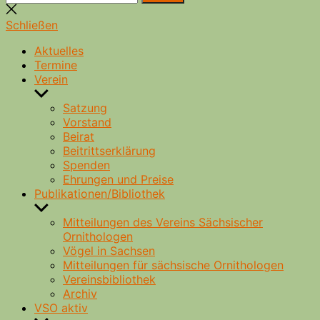
nach:
Suche
schließen
Schließen
Aktuelles
Termine
Verein
Untermenü
anzeigen
Satzung
Vorstand
Beirat
Beitrittserklärung
Spenden
Ehrungen und Preise
Publikationen/Bibliothek
Untermenü
anzeigen
Mitteilungen des Vereins Sächsischer
Ornithologen
Vögel in Sachsen
Mitteilungen für sächsische Ornithologen
Vereinsbibliothek
Archiv
VSO aktiv