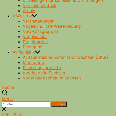
Mitteilungen für sächsische Ornithologen
Vereinsbibliothek
Archiv
VSO aktiv
Veranstaltungen
Vogelkundliche Weiterbildung
VSO-Ortsgruppen
Vogelschutz
Projektarbeit
Beringung
Avifaunistik
Avifaunistische Kommission Sachsen (AKSN)
Monitoring
Erfassungsprojekte
ornitho.de in Sachsen
Vögel beobachten in Sachsen
Suche
Menü
Suche
Suchen
nach:
Suche
schließen
Schließen