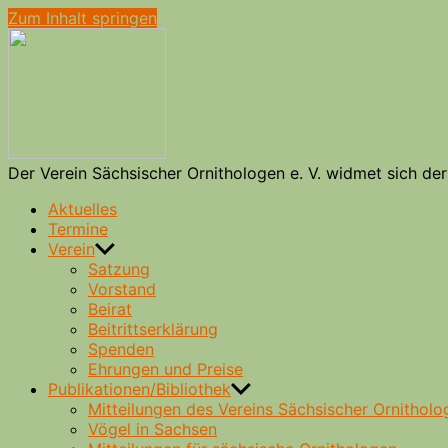
Zum Inhalt springen
Verein
Sächsischer
Ornithologen
e.
V.
Der Verein Sächsischer Ornithologen e. V. widmet sich d
Aktuelles
Termine
Verein
Satzung
Vorstand
Beirat
Beitrittserklärung
Spenden
Ehrungen und Preise
Publikationen/Bibliothek
Mitteilungen des Vereins Sächsischer Ornitholo
Vögel in Sachsen