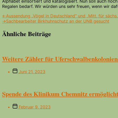
Alphabet einsortiert und katalogisiert. Nun soll auch no
Regalen bedarf. Wir würden uns sehr freuen, wenn wir da
Beitrags-
Vorheriger
←
Aussendung „Vögel in Deutschland“ und „Mitt. für sächs. 
Beitrag:
Nächster
→
Sachbearbeiter Birkhuhnschutz an der UNB gesucht
Navigation
Beitrag:
Ähnliche Beiträge
Weitere Zähler für Uferschwalbenkolonien
Beitragsdatum
Juni 21, 2023
Spende des Klinikum Chemnitz ermöglicht 
Beitragsdatum
Februar 9, 2023