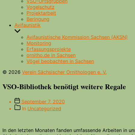
VSO-Ortsgruppen
Vogelschutz
Projektarbeit
Beringung
Avifaunistik
Untermenü
anzeigen
Avifaunistische Kommission Sachsen (AKSN)
Monitoring
Erfassungsprojekte
ornitho.de in Sachsen
Vögel beobachten in Sachsen
© 2026
Verein Sächsischer Ornithologen e. V.
VSO-Bibliothek benötigt weitere Regale
Beitragsdatum
September 7, 2020
Beitragskategorien
In
Uncategorized
In den letzten Monaten fanden umfassende Arbeiten in uns