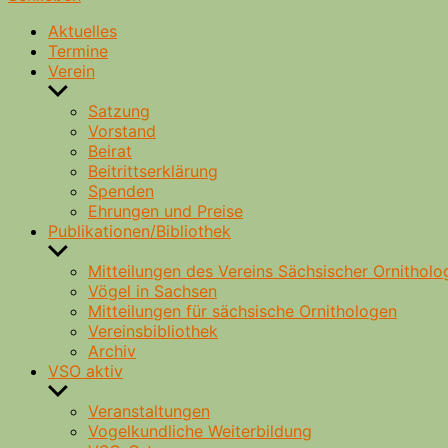
Aktuelles
Termine
Verein
Untermenü
anzeigen
Satzung
Vorstand
Beirat
Beitrittserklärung
Spenden
Ehrungen und Preise
Publikationen/Bibliothek
Untermenü
anzeigen
Mitteilungen des Vereins Sächsischer Ornitholo
Vögel in Sachsen
Mitteilungen für sächsische Ornithologen
Vereinsbibliothek
Archiv
VSO aktiv
Untermenü
anzeigen
Veranstaltungen
Vogelkundliche Weiterbildung