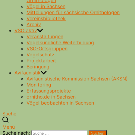
Ornithologen
Vögel in Sachsen
Mitteilungen für sächsische Ornithologen
Vereinsbibliothek
Archiv
VSO aktiv
Veranstaltungen
Vogelkundliche Weiterbildung
VSO-Ortsgruppen
Vogelschutz
Projektarbeit
Beringung
Avifaunistik
Avifaunistische Kommission Sachsen (AKSN)
Monitoring
Erfassungsprojekte
ornitho.de in Sachsen
Vögel beobachten in Sachsen
Suche
Menü
Suche nach:
Suchen