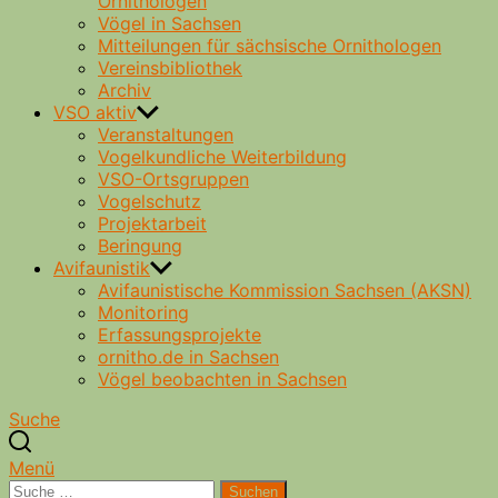
Ornithologen
Vögel in Sachsen
Mitteilungen für sächsische Ornithologen
Vereinsbibliothek
Archiv
VSO aktiv
Veranstaltungen
Vogelkundliche Weiterbildung
VSO-Ortsgruppen
Vogelschutz
Projektarbeit
Beringung
Avifaunistik
Avifaunistische Kommission Sachsen (AKSN)
Monitoring
Erfassungsprojekte
ornitho.de in Sachsen
Vögel beobachten in Sachsen
Suche
Menü
Suche
Suchen