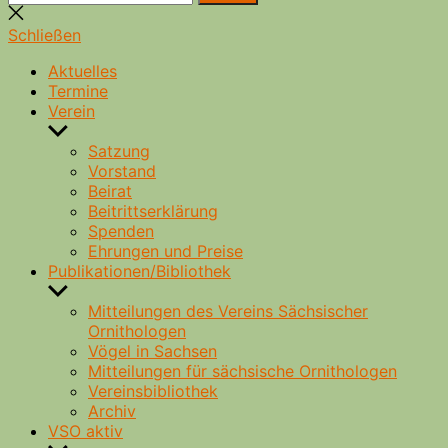
nach:
Suche
schließen
Schließen
Aktuelles
Termine
Verein
Untermenü
anzeigen
Satzung
Vorstand
Beirat
Beitrittserklärung
Spenden
Ehrungen und Preise
Publikationen/Bibliothek
Untermenü
anzeigen
Mitteilungen des Vereins Sächsischer
Ornithologen
Vögel in Sachsen
Mitteilungen für sächsische Ornithologen
Vereinsbibliothek
Archiv
VSO aktiv