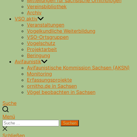
Mitteilungen für sächsische Ornithologen
Vereinsbibliothek
Archiv
VSO aktiv
Veranstaltungen
Vogelkundliche Weiterbildung
VSO-Ortsgruppen
Vogelschutz
Projektarbeit
Beringung
Avifaunistik
Avifaunistische Kommission Sachsen (AKSN)
Monitoring
Erfassungsprojekte
ornitho.de in Sachsen
Vögel beobachten in Sachsen
Suche
Menü
Suche
Suchen
nach:
Suche
schließen
Schließen