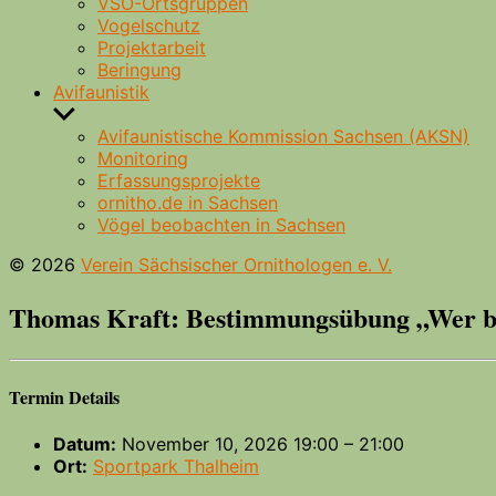
VSO-Ortsgruppen
Vogelschutz
Projektarbeit
Beringung
Avifaunistik
Untermenü
anzeigen
Avifaunistische Kommission Sachsen (AKSN)
Monitoring
Erfassungsprojekte
ornitho.de in Sachsen
Vögel beobachten in Sachsen
© 2026
Verein Sächsischer Ornithologen e. V.
Thomas Kraft: Bestimmungsübung „Wer bin
Termin Details
Datum:
November 10, 2026 19:00
–
21:00
Ort:
Sportpark Thalheim