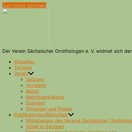
Zum Inhalt springen
Verein
Sächsischer
Ornithologen
e.
V.
Der Verein Sächsischer Ornithologen e. V. widmet sich d
Aktuelles
Termine
Verein
Satzung
Vorstand
Beirat
Beitrittserklärung
Spenden
Ehrungen und Preise
Publikationen/Bibliothek
Mitteilungen des Vereins Sächsischer Ornitholo
Vögel in Sachsen