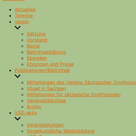
Aktuelles
Termine
Verein
Untermenü
anzeigen
Satzung
Vorstand
Beirat
Beitrittserklärung
Spenden
Ehrungen und Preise
Publikationen/Bibliothek
Untermenü
anzeigen
Mitteilungen des Vereins Sächsischer Ornitholo
Vögel in Sachsen
Mitteilungen für sächsische Ornithologen
Vereinsbibliothek
Archiv
VSO aktiv
Untermenü
anzeigen
Veranstaltungen
Vogelkundliche Weiterbildung