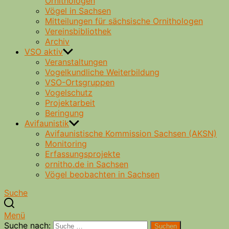
Ornithologen
Vögel in Sachsen
Mitteilungen für sächsische Ornithologen
Vereinsbibliothek
Archiv
VSO aktiv
Veranstaltungen
Vogelkundliche Weiterbildung
VSO-Ortsgruppen
Vogelschutz
Projektarbeit
Beringung
Avifaunistik
Avifaunistische Kommission Sachsen (AKSN)
Monitoring
Erfassungsprojekte
ornitho.de in Sachsen
Vögel beobachten in Sachsen
Suche
Menü
Suche nach:
Suchen