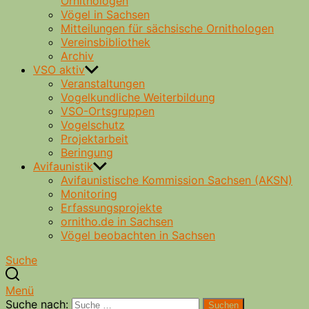
Ornithologen
Vögel in Sachsen
Mitteilungen für sächsische Ornithologen
Vereinsbibliothek
Archiv
VSO aktiv
Veranstaltungen
Vogelkundliche Weiterbildung
VSO-Ortsgruppen
Vogelschutz
Projektarbeit
Beringung
Avifaunistik
Avifaunistische Kommission Sachsen (AKSN)
Monitoring
Erfassungsprojekte
ornitho.de in Sachsen
Vögel beobachten in Sachsen
Suche
Menü
Suche nach:
Suchen